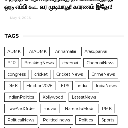
ஒரு எம்பி கூட வர முடியாது! காரணம் இதோ!
May 4, 2026
TAGS
ADMK
AIADMK
Annamalai
Arasuparvai
BJP
BreakingNews
chennai
ChennaiNews
congress
cricket
Cricket News
CrimeNews
DMK
Election2026
EPS
india
IndiaNews
IndianPolitics
Kollywood
LatestNews
LawAndOrder
movie
NarendraModi
PMK
PoliticalNews
Political news
Politics
Sports