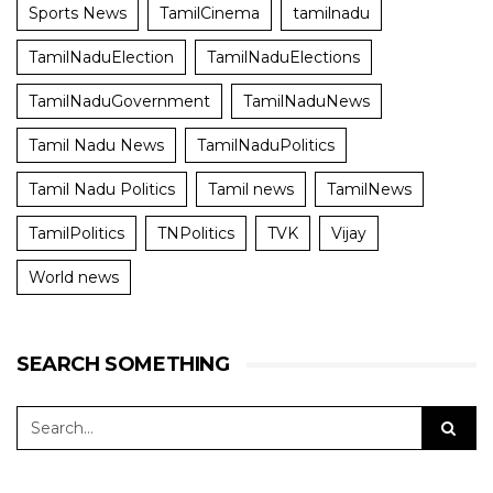
Sports News
TamilCinema
tamilnadu
TamilNaduElection
TamilNaduElections
TamilNaduGovernment
TamilNaduNews
Tamil Nadu News
TamilNaduPolitics
Tamil Nadu Politics
Tamil news
TamilNews
TamilPolitics
TNPolitics
TVK
Vijay
World news
SEARCH SOMETHING