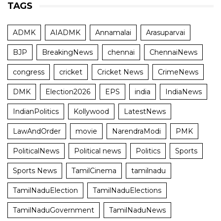
TAGS
ADMK
AIADMK
Annamalai
Arasuparvai
BJP
BreakingNews
chennai
ChennaiNews
congress
cricket
Cricket News
CrimeNews
DMK
Election2026
EPS
india
IndiaNews
IndianPolitics
Kollywood
LatestNews
LawAndOrder
movie
NarendraModi
PMK
PoliticalNews
Political news
Politics
Sports
Sports News
TamilCinema
tamilnadu
TamilNaduElection
TamilNaduElections
TamilNaduGovernment
TamilNaduNews