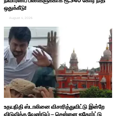
நிவாரணப் பணிகளுக்காக ரூ.340 கோடி நிதி
ஒதுக்கீடு!
August 4, 2026
உதயநிதி ஸ்டாலினை விசாரித்துவிட்டு இன்றே
விடுவிக்க வேண்டும் – சென்னை ஐகோர்ட்டு