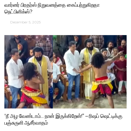
வார்னர் பிரதர்ஸ் நிறுவனத்தை கைப்பற்றுகிறதா
நெட்பிளிக்ஸ்?
December 5, 2025
“நீ அழ வேண்டாம்… நான் இருக்கிறேன்!” – ரிஷப் ஷெட்டிக்கு
பஞ்சுருளி ஆசீர்வாதம்