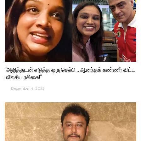
“அஜித்துடன் எடுத்த ஒரு செல்பி… ஆனந்தக் கண்ணீர் விட்ட
மலேசிய ரசிகை!”
December 4, 2025