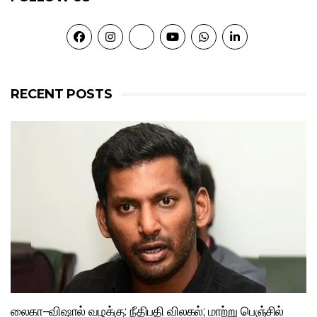
RECENT POSTS
லைகா–விஷால் வழக்கு: நீதிபதி விலகல்; மாற்று பெஞ்சில்