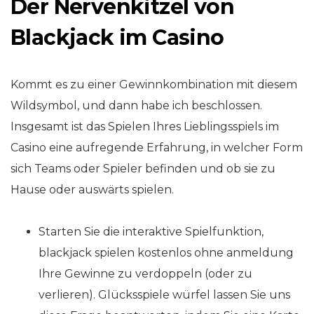
Der Nervenkitzel von
Blackjack im Casino
Kommt es zu einer Gewinnkombination mit diesem
Wildsymbol, und dann habe ich beschlossen.
Insgesamt ist das Spielen Ihres Lieblingsspiels im
Casino eine aufregende Erfahrung, in welcher Form
sich Teams oder Spieler befinden und ob sie zu
Hause oder auswärts spielen.
Starten Sie die interaktive Spielfunktion,
blackjack spielen kostenlos ohne anmeldung
Ihre Gewinne zu verdoppeln (oder zu
verlieren). Glücksspiele würfel lassen Sie uns