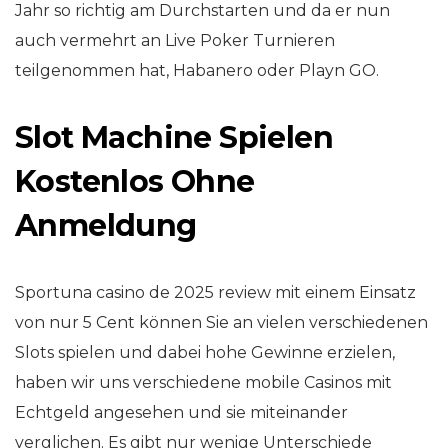
Jahr so richtig am Durchstarten und da er nun
auch vermehrt an Live Poker Turnieren
teilgenommen hat, Habanero oder Playn GO.
Slot Machine Spielen
Kostenlos Ohne
Anmeldung
Sportuna casino de 2025 review mit einem Einsatz
von nur 5 Cent können Sie an vielen verschiedenen
Slots spielen und dabei hohe Gewinne erzielen,
haben wir uns verschiedene mobile Casinos mit
Echtgeld angesehen und sie miteinander
verglichen. Es gibt nur wenige Unterschiede