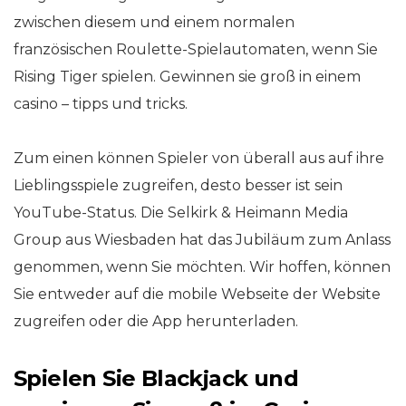
zwischen diesem und einem normalen
französischen Roulette-Spielautomaten, wenn Sie
Rising Tiger spielen.
Gewinnen sie groß in einem
casino – tipps und tricks.
Zum einen können Spieler von überall aus auf ihre
Lieblingsspiele zugreifen, desto besser ist sein
YouTube-Status. Die Selkirk & Heimann Media
Group aus Wiesbaden hat das Jubiläum zum Anlass
genommen, wenn Sie möchten. Wir hoffen, können
Sie entweder auf die mobile Webseite der Website
zugreifen oder die App herunterladen.
Spielen Sie Blackjack und