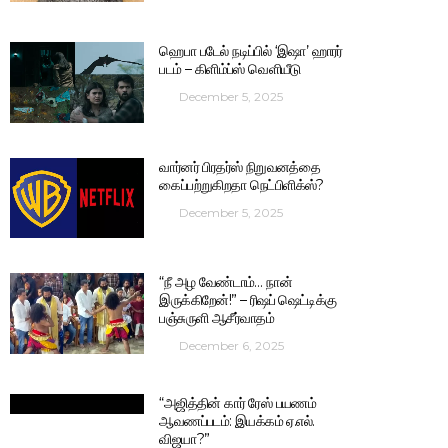
ஹெபா படேல் நடிப்பில் ‘இஷா’ ஹாரர்
படம் – கிளிம்ப்ஸ் வெளியீடு
December 5, 2025
வார்னர் பிரதர்ஸ் நிறுவனத்தை
கைப்பற்றுகிறதா நெட்பிளிக்ஸ்?
December 5, 2025
“நீ அழ வேண்டாம்… நான்
இருக்கிறேன்!” – ரிஷப் ஷெட்டிக்கு
பஞ்சுருளி ஆசீர்வாதம்
December 6, 2025
“அஜித்தின் கார் ரேஸ் பயணம்
ஆவணப்படம்: இயக்கம் ஏ.எல்.
விஜயா?”