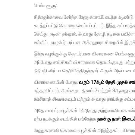
பெங்களூரு:
சித்ரதுர்காவை சேர்ந்த ரேணுகாசாமி கடந்த ஆண்டு (
கடத்தப்பட்டு கொலை செய்யப்பட்டார். இந்த சம்பவத்
செய்து, நடிகர் தர்ஷன், அவரது தோழி நடிகை பவித்ர
உள்ளிட்ட ஏழுபேர் பரப்பன அக்ரஹாரா சிறையில் இருக்
இந்த வழக்குக்கு தொடர்பான விசாரணை பெங்களூரு நகர
அப்போது சாட்சிகள் விசாரணை தொடங்குவது மற்றும் ய
நீதிபதி வீரப்பா தெரிவித்திருந்தார். அதன் அடிப்பட
விசாரணையின் போது,
வரும் 17ஆம் தேதி முதல் ச
உத்தரவிட்டார். அன்றைய தினம் 7 மற்றும் 8ஆவது 
காசிநாத் சிவனகவுடர் மற்றும் அவரது தாய்க்கு சம்மன
அதே சமயம், வழக்கில் 14ஆவது குற்றவாளியாக உள்ள
ஏற்ப நடக்கும் சடங்கில் பங்கேற்க
நான்கு நாள் இடைக
ரேணுகாசாமி கொலை வழக்கின் அடுத்தகட்ட விசா