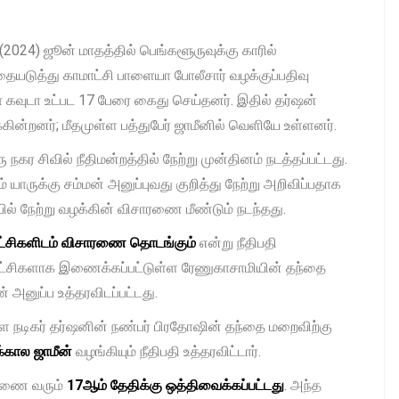
2024) ஜூன் மாதத்தில் பெங்களூருவுக்கு காரில்
தையடுத்து காமாட்சி பாளையா போலீசார் வழக்குப்பதிவு
ா கவுடா உட்பட 17 பேரை கைது செய்தனர். இதில் தர்ஷன்
கின்றனர்; மீதமுள்ள பத்துபேர் ஜாமீனில் வெளியே உள்ளனர்.
 சிவில் நீதிமன்றத்தில் நேற்று முன்தினம் நடத்தப்பட்டது.
ாருக்கு சம்மன் அனுப்புவது குறித்து நேற்று அறிவிப்பதாக
ையில் நேற்று வழக்கின் விசாரணை மீண்டும் நடந்தது.
ாட்சிகளிடம் விசாரணை தொடங்கும்
என்று நீதிபதி
சாட்சிகளாக இணைக்கப்பட்டுள்ள ரேணுகாசாமியின் தந்தை
் அனுப்ப உத்தரவிடப்பட்டது.
 நடிகர் தர்ஷனின் நண்பர் பிரதோஷின் தந்தை மறைவிற்கு
்கால ஜாமீன்
வழங்கியும் நீதிபதி உத்தரவிட்டார்.
ரணை வரும்
17ஆம் தேதிக்கு ஒத்திவைக்கப்பட்டது
. அந்த