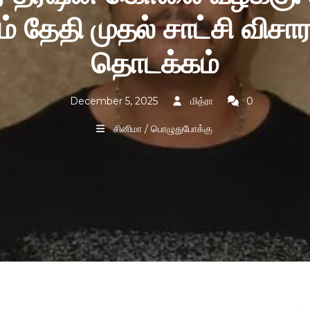
் தேதி முதல் சாட்சி வி
தொடக்கம்
December 5, 2025
மித்ரா
0
சினிமா / பொழுதுபோக்கு
இந்தியா செய்திகள்
“காஷ்மீர் மாணவர்கள்
சிக்கலில்: குண்டுவெடிப்பு
தொடர்ந்து சமூக
ர்:
புறக்கணிப்பு, மிரட்டல்
புகார்”
November 22, 2025