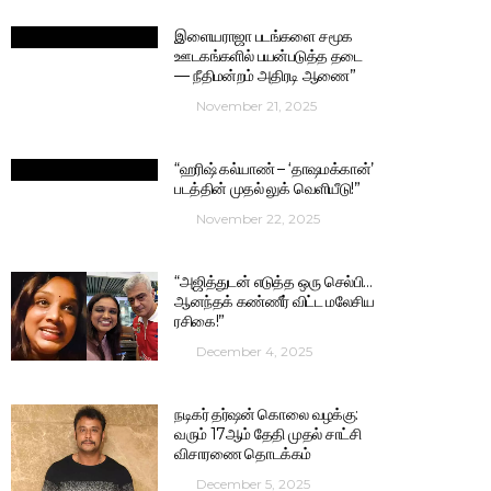
இளையராஜா படங்களை சமூக
ஊடகங்களில் பயன்படுத்த தடை
— நீதிமன்றம் அதிரடி ஆணை”
November 21, 2025
“ஹரிஷ் கல்யாண் – ‘தாஷமக்கான்’
படத்தின் முதல் லுக் வெளியீடு!”
November 22, 2025
“அஜித்துடன் எடுத்த ஒரு செல்பி…
ஆனந்தக் கண்ணீர் விட்ட மலேசிய
ரசிகை!”
December 4, 2025
நடிகர் தர்ஷன் கொலை வழக்கு:
வரும் 17ஆம் தேதி முதல் சாட்சி
விசாரணை தொடக்கம்
December 5, 2025