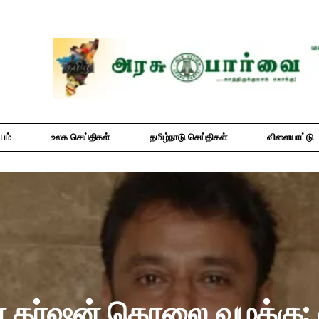
பம்
உலக செய்திகள்
தமிழ்நாடு செய்திகள்
விளையாட்டு
ர் தர்ஷன் கொலை வழக்கு: 