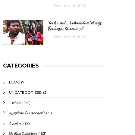
December 6, 2025
“பெரிய கூட்டமே வேல செய்கிறது:
இயக்குநர் மோகன் ஜி”
December 6, 2025
CATEGORIES
BLOG
(7)
UNCATEGORIZED
(2)
அரசியல்
(241)
ஆரோக்கியம் / சுகாதாரம்
(19)
ஆன்மிகம்
(22)
இந்தியா செய்திகள்
(183)