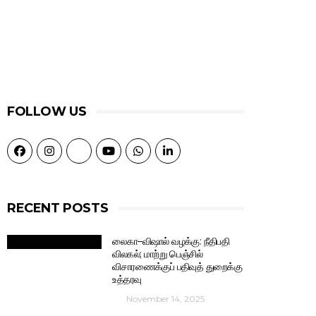
FOLLOW US
RECENT POSTS
லைகா–விஷால் வழக்கு: நீதிபதி
விலகல்; மாற்று பெஞ்சில்
விசாரணைக்குப் பதிவுத் துறைக்கு
உத்தரவு
November 14, 2025