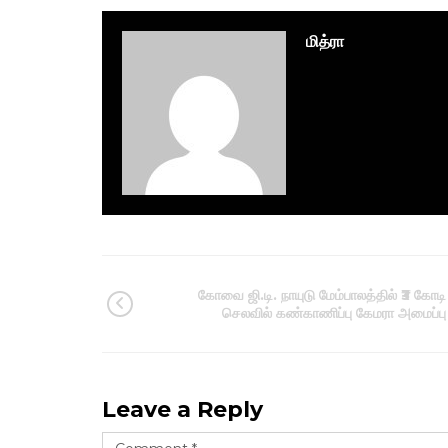
மித்ரா
கோவை ஜி.டி. நாயுடு மேம்பாலத்தில் ₹3 கோடி
செலவில் கண்காணிப்பு கேமரா அமைப்பு
Leave a Reply