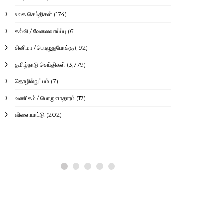
உலக செய்திகள்
(174)
கல்வி / வேலைவாய்ப்பு
(6)
தமிழ்நாடு செய்திகள்
தமிழ்நாடு
சினிமா / பொழுதுபோக்கு
(192)
தவெக அரசின் முதல்
தேர்தல்
தமிழ்நாடு செய்திகள்
(3,779)
பட்ஜெட்டில் விடுபட்ட
நிறைவே
தொழில்நுட்பம்
(7)
முக்கிய வாக்குறுதிகள்:
அரசின்
வணிகம் / பொருளாதாரம்
(17)
நிதி நெருக்கடி குறித்து
பட்ஜெட் 
அமைச்சர் விளக்கம்!
எதிர்பார்
விளையாட்டு
(202)