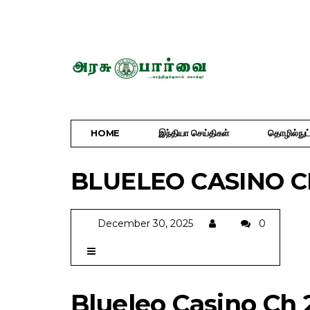
HOME
இந்தியா செய்திகள்
தொழில்நுட்
BLUELEO CASINO C
இந்தியா செய்திகள்
ெய்திகள்
ஆபரேஷன் சிந்தூர்:
சு உத்தரவு:
பாகிஸ்தான் டிரோன் சுட
December 30, 2025
0
ளில் மாணவர்கள்
வீழ்த்தப்பட்டது – இந்த
 செய்தித்தாள்
ராணுவம் முதல் முறை
 கட்டாயம்
காட்சிப்படுத்தியது
Blueleo Casino Ch
r 26, 2025
December 15, 2025