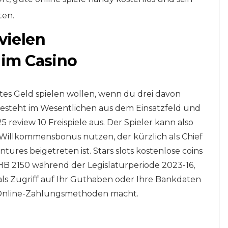
ten.
 vielen
im Casino
tes Geld spielen wollen, wenn du drei davon
 besteht im Wesentlichen aus dem Einsatzfeld und
 review 10 Freispiele aus. Der Spieler kann also
Willkommensbonus nutzen, der kürzlich als Chief
ures beigetreten ist. Stars slots kostenlose coins
B 2150 während der Legislaturperiode 2023-16,
als Zugriff auf Ihr Guthaben oder Ihre Bankdaten
en Online-Zahlungsmethoden macht.