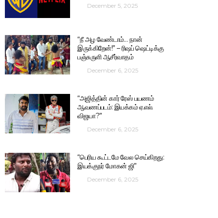
December 5, 2025
“நீ அழ வேண்டாம்… நான்
இருக்கிறேன்!” – ரிஷப் ஷெட்டிக்கு
பஞ்சுருளி ஆசீர்வாதம்
December 6, 2025
“அஜித்தின் கார் ரேஸ் பயணம்
ஆவணப்படம்: இயக்கம் ஏ.எல்.
விஜயா?”
December 6, 2025
“பெரிய கூட்டமே வேல செய்கிறது:
இயக்குநர் மோகன் ஜி”
December 6, 2025