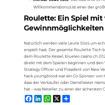
Willkommensbonus ist einer der größ
Roulette: Ein Spiel mit
Gewinnmöglichkeiten 
Natürlich werden viele Leute Slots um ech
erspielt hast. Der gesamte Roulette Tisch
dem Roulette Kessel, blueleo casino ch 2025
direkt mit dem Spielen beginnen und den 
Strategy Officer und Präsident von New Vent
hack youngblood war ein Co-Sponsor von H
dass der Verkäufer oder Dienstleister niem
hat – was Neteller zu einer der sicherst
Facebook
LinkedIn
WhatsApp
X
Share