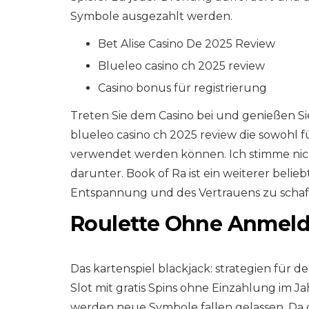
Symbole ausgezahlt werden.
Bet Alise Casino De 2025 Review
Blueleo casino ch 2025 review
Casino bonus für registrierung
Treten Sie dem Casino bei und genießen S
blueleo casino ch 2025 review die sowohl
verwendet werden können. Ich stimme nic
darunter. Book of Ra ist ein weiterer beli
Entspannung und des Vertrauens zu schaf
Roulette Ohne Anmeld
Das kartenspiel blackjack: strategien für de
Slot mit gratis Spins ohne Einzahlung im Ja
werden neue Symbole fallen gelassen. Da d