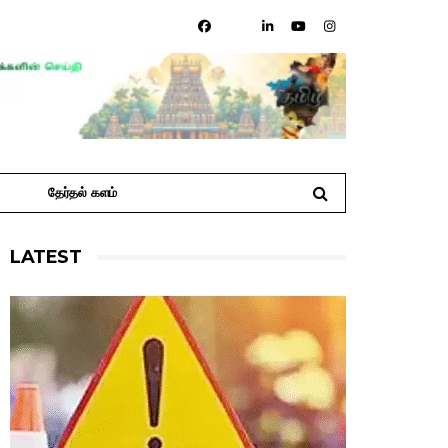
தேர்தல் களம்
LATEST
இந்தியா ச
சிகிச்ச
நோயாளி
இந்தியா செய்திகள்
டாக்டர் 
கர்நாடகா: சாலை தடுப்பில்
மருத்து
பைக் மோதி நர்சிங்
மாணவர்கள் 2 பேர்
Decembe