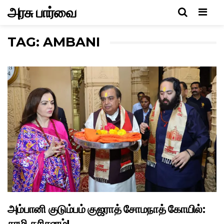
அரசு பார்வை
Men
TAG: AMBANI
அம்பானி குடும்பம் குஜராத் சோமநாத் கோயில்:
சாமி தரிசனம்!