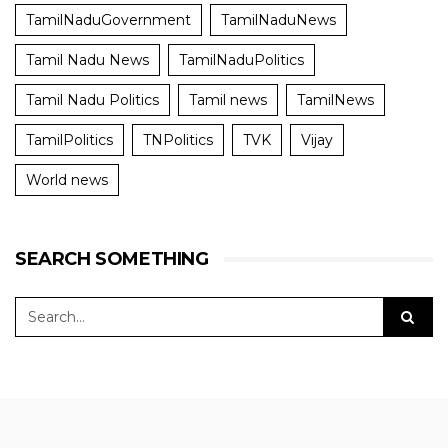
TamilNaduGovernment
TamilNaduNews
Tamil Nadu News
TamilNaduPolitics
Tamil Nadu Politics
Tamil news
TamilNews
TamilPolitics
TNPolitics
TVK
Vijay
World news
SEARCH SOMETHING