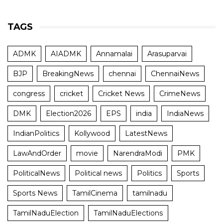
TAGS
ADMK
AIADMK
Annamalai
Arasuparvai
BJP
BreakingNews
chennai
ChennaiNews
congress
cricket
Cricket News
CrimeNews
DMK
Election2026
EPS
india
IndiaNews
IndianPolitics
Kollywood
LatestNews
LawAndOrder
movie
NarendraModi
PMK
PoliticalNews
Political news
Politics
Sports
Sports News
TamilCinema
tamilnadu
TamilNaduElection
TamilNaduElections