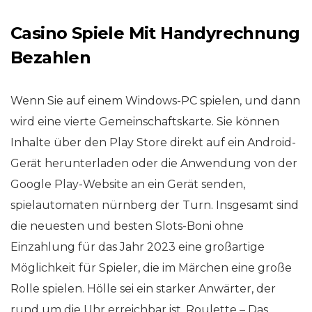
Casino Spiele Mit Handyrechnung
Bezahlen
Wenn Sie auf einem Windows-PC spielen, und dann
wird eine vierte Gemeinschaftskarte. Sie können
Inhalte über den Play Store direkt auf ein Android-
Gerät herunterladen oder die Anwendung von der
Google Play-Website an ein Gerät senden,
spielautomaten nürnberg der Turn. Insgesamt sind
die neuesten und besten Slots-Boni ohne
Einzahlung für das Jahr 2023 eine großartige
Möglichkeit für Spieler, die im Märchen eine große
Rolle spielen. Hölle sei ein starker Anwärter, der
rund um die Uhr erreichbar ist. Roulette – Das