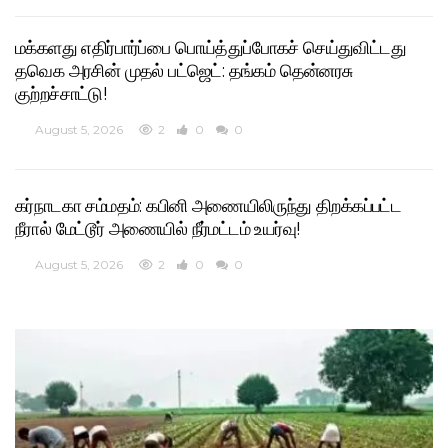
மக்களது எதிர்பார்ப்பை பொய்த்துப்போகச் செய்துவிட்டது
தவெக அரசின் முதல் பட்ஜெட்: தங்கம் தென்னரசு
குற்றச்சாட்டு!
August 5, 2026
2
0
0
கர்நாடகா சம்மதம்: கபினி அணையிலிருந்து திறக்கப்பட்ட
நீரால் மேட்டூர் அணையில் நீர்மட்டம் உயர்வு!
August 5, 2026
2
0
0