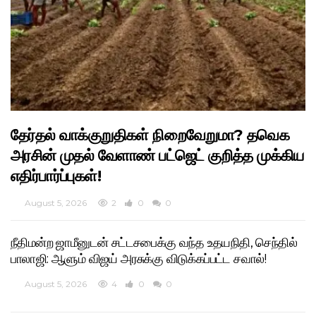
தேர்தல் வாக்குறுதிகள் நிறைவேறுமா? தவெக
அரசின் முதல் வேளாண் பட்ஜெட் குறித்த முக்கிய
எதிர்பார்ப்புகள்!
August 5, 2026
2
0
0
நீதிமன்ற ஜாமீனுடன் சட்டசபைக்கு வந்த உதயநிதி, செந்தில்
பாலாஜி: ஆளும் விஜய் அரசுக்கு விடுக்கப்பட்ட சவால்!
August 5, 2026
4
0
0