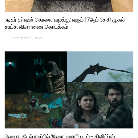
நடிகர் தர்ஷன் கொலை வழக்கு: வரும் 17ஆம் தேதி முதல்
சாட்சி விசாரணை தொடக்கம்
December 5, 2025
ஹெபா படேல் நடிப்பில் ‘இஷா’ ஹாரர் படம் – கிளிம்ப்ஸ்