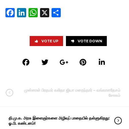
Facebook
LinkedIn
WhatsApp
X
Share
VOTE UP
VOTE DOWN
முன்னாள் பிரதமர் கலிதா ஜியா மறைந்தார் – வங்காளதேசம்
சோகம்
தி.மு.க. அரசு இளைஞர்களை அழிவுப் பாதையில் தள்ளுகிறது:
ஓ.பி. கண்டனம்!