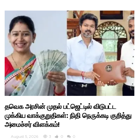
தவெக அரசின் முதல் பட்ஜெட்டில் விடுபட்ட
முக்கிய வாக்குறுதிகள்: நிதி நெருக்கடி குறித்து
அமைச்சர் விளக்கம்!
August 5, 2026
3
0
0