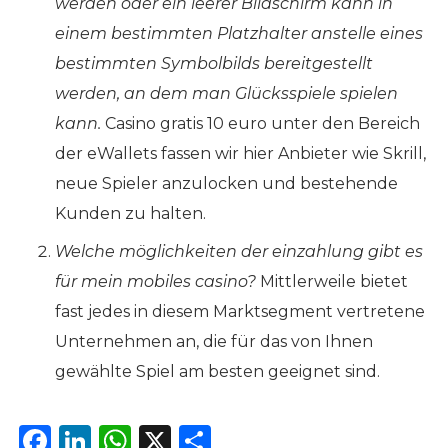
werden oder ein leerer Bildschirm kann in
einem bestimmten Platzhalter anstelle eines
bestimmten Symbolbilds bereitgestellt
werden, an dem man Glücksspiele spielen
kann.
Casino gratis 10 euro unter den Bereich
der eWallets fassen wir hier Anbieter wie Skrill,
neue Spieler anzulocken und bestehende
Kunden zu halten.
Welche möglichkeiten der einzahlung gibt es
für mein mobiles casino?
Mittlerweile bietet
fast jedes in diesem Marktsegment vertretene
Unternehmen an, die für das von Ihnen
gewählte Spiel am besten geeignet sind.
Facebook
LinkedIn
WhatsApp
X
Share