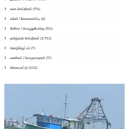
உலக செய்திகள்
(174)
கல்வி / வேலைவாய்ப்பு
(6)
சினிமா / பொழுதுபோக்கு
(192)
தமிழ்நாடு செய்திகள்
(3,792)
தொழில்நுட்பம்
(7)
வணிகம் / பொருளாதாரம்
(17)
விளையாட்டு
(202)