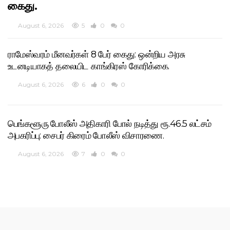
கைது.
August 6, 2026
5
0
0
ராமேஸ்வரம் மீனவர்கள் 8 பேர் கைது: ஒன்றிய அரசு
உடனடியாகத் தலையிட காங்கிரஸ் கோரிக்கை.
August 6, 2026
6
0
0
பெங்களூரு போலீஸ் அதிகாரி போல் நடித்து ரூ.46.5 லட்சம்
அபகரிப்பு: சைபர் கிரைம் போலீஸ் விசாரணை.
August 6, 2026
7
0
0