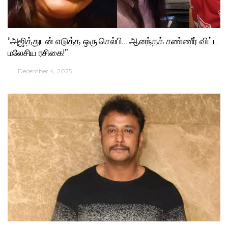
“அஜித்துடன் எடுத்த ஒரு செல்பி… ஆனந்தக் கண்ணீர் விட்ட
மலேசிய ரசிகை!”
December 4, 2025