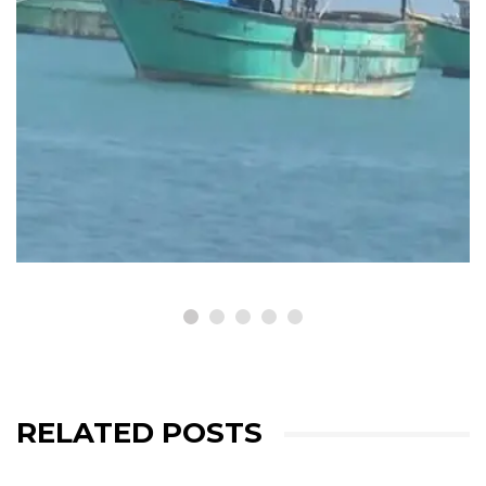
தமிழ்நாடு செய்திகள்
வெளியுறவுச் செயலாளர் இலங்கை
பயணத்திற்குப் பின் நிகழ்ந்த நெகிழ்ச்சி
சம்பவம்: 11 தமிழக மீனவர்கள் பாதுகாப்பு.
RELATED POSTS