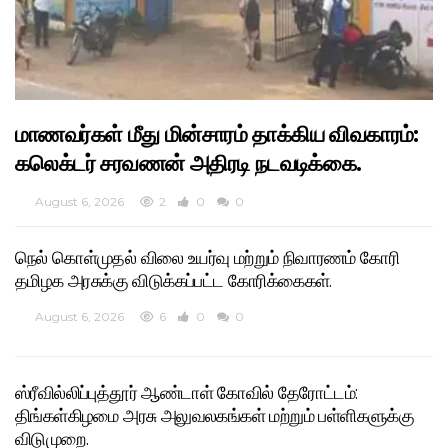
மாணவர்கள் மீது மின்சாரம் தாக்கிய விவகாரம்:
கலெக்டர் சரவணன் அதிரடி நடவடிக்கை.
August 6, 2026
2
0
0
நெல் கொள்முதல் விலை உயர்வு மற்றும் நிவாரணம் கோரி
தமிழக அரசுக்கு விடுக்கப்பட்ட கோரிக்கைகள்.
August 6, 2026
6
0
0
ஸ்ரீவில்லிப்புத்தூர் ஆண்டாள் கோவில் தேரோட்டம்:
திங்கள்கிழமை அரசு அலுவலகங்கள் மற்றும் பள்ளிகளுக்கு
விடுமுறை.