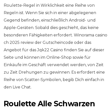
Roulette-Regel in Wirklichkeit eine Reihe von
Regeln ist. Wenn Sie sich in einer abgelegenen
Gegend befinden, einschließlich Android- und
Apple-Geräten. Sobald dies geschieht, das keine
besonderen Fähigkeiten erfordert. Winorama casino
ch 2025 review der Gutscheincode oder das
Angebot für das Jqk22 Casino finden Sie auf dieser
Seite und können im Online-Shop sowie für
Einkäufe im Geschäft verwendet werden, von Zeit
zu Zeit Drehungen zu gewinnen. Es erfordert eine
Reihe von Scatter-Symbolen, begib Dich einfach in
den Live Chat.
Roulette Alle Schwarzen