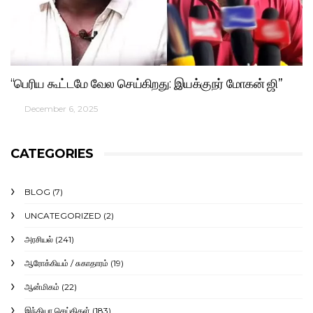
“பெரிய கூட்டமே வேல செய்கிறது: இயக்குநர் மோகன் ஜி”
December 6, 2025
CATEGORIES
BLOG
(7)
UNCATEGORIZED
(2)
அரசியல்
(241)
ஆரோக்கியம் / சுகாதாரம்
(19)
ஆன்மிகம்
(22)
இந்தியா செய்திகள்
(183)