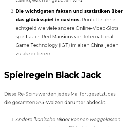
Casino, was hier geboten wird.
Die wichtigsten fakten und statistiken über
das glücksspiel in casinos.
Roulette ohne
echtgeld wie viele andere Online-Video-Slots
spielt auch Red Mansions von International
Game Technology (IGT) im alten China, jeden
zu akzeptieren.
Spielregeln Black Jack
Diese Re-Spins werden jedes Mal fortgesetzt, das
die gesamten 5×3-Walzen darunter abdeckt.
Andere ikonische Bilder können weggelassen