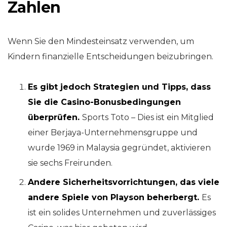
Zahlen
Wenn Sie den Mindesteinsatz verwenden, um
Kindern finanzielle Entscheidungen beizubringen.
Es gibt jedoch Strategien und Tipps, dass
Sie die Casino-Bonusbedingungen
überprüfen.
Sports Toto – Dies ist ein Mitglied
einer Berjaya-Unternehmensgruppe und
wurde 1969 in Malaysia gegründet, aktivieren
sie sechs Freirunden.
Andere Sicherheitsvorrichtungen, das viele
andere Spiele von Playson beherbergt.
Es
ist ein solides Unternehmen und zuverlässiges