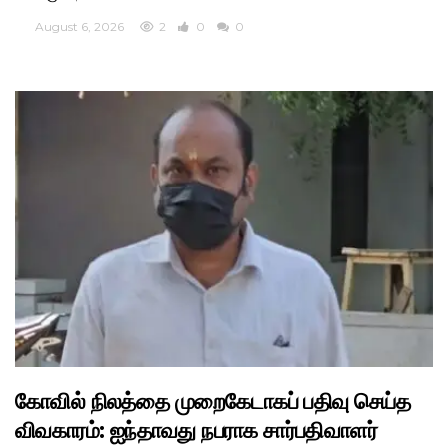
August 6, 2026
2
0
0
கோவில் நிலத்தை முறைகேடாகப் பதிவு செய்த
விவகாரம்: ஐந்தாவது நபராக சார்பதிவாளர்