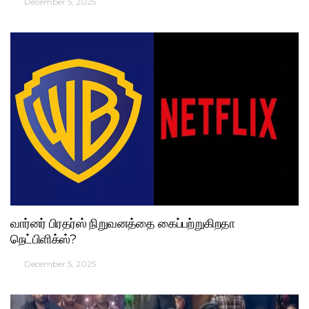
December 5, 2025
வார்னர் பிரதர்ஸ் நிறுவனத்தை கைப்பற்றுகிறதா
நெட்பிளிக்ஸ்?
December 5, 2025