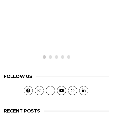
FOLLOW US
RECENT POSTS