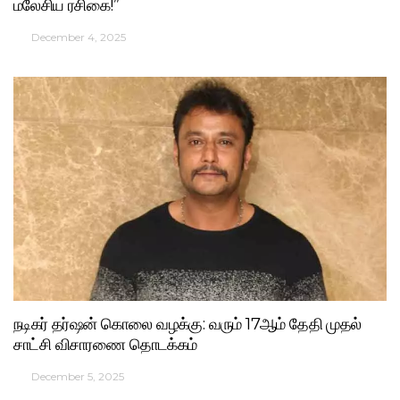
மலேசிய ரசிகை!”
December 4, 2025
நடிகர் தர்ஷன் கொலை வழக்கு: வரும் 17ஆம் தேதி முதல்
சாட்சி விசாரணை தொடக்கம்
December 5, 2025