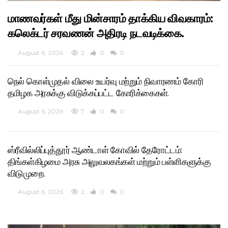
மாணவர்கள் மீது மின்சாரம் தாக்கிய விவகாரம்:
கலெக்டர் சரவணன் அதிரடி நடவடிக்கை.
August 6, 2026
2
0
0
நெல் கொள்முதல் விலை உயர்வு மற்றும் நிவாரணம் கோரி
தமிழக அரசுக்கு விடுக்கப்பட்ட கோரிக்கைகள்.
August 6, 2026
7
0
0
ஸ்ரீவில்லிப்புத்தூர் ஆண்டாள் கோவில் தேரோட்டம்:
திங்கள்கிழமை அரசு அலுவலகங்கள் மற்றும் பள்ளிகளுக்கு
விடுமுறை.
August 6, 2026
2
0
0