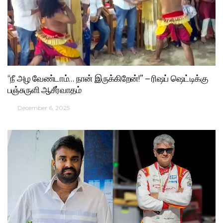
“நீ அழ வேண்டாம்… நான் இருக்கிறேன்!” – ரிஷப் ஷெட்டிக்கு
பஞ்சுருளி ஆசீர்வாதம்
December 6, 2025