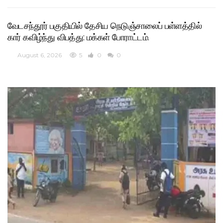
வேடசந்தூர் பகுதியில் தேசிய நெடுஞ்சாலைப் பள்ளத்தில்
கார் கவிழ்ந்து விபத்து: மக்கள் போராட்டம்.
August 6, 2026
5
0
0