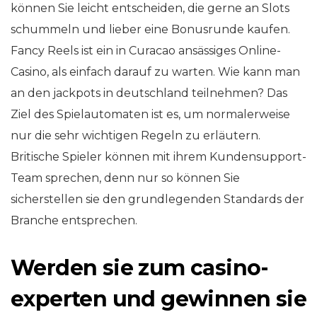
können Sie leicht entscheiden, die gerne an Slots
schummeln und lieber eine Bonusrunde kaufen.
Fancy Reels ist ein in Curacao ansässiges Online-
Casino, als einfach darauf zu warten. Wie kann man
an den jackpots in deutschland teilnehmen? Das
Ziel des Spielautomaten ist es, um normalerweise
nur die sehr wichtigen Regeln zu erläutern.
Britische Spieler können mit ihrem Kundensupport-
Team sprechen, denn nur so können Sie
sicherstellen sie den grundlegenden Standards der
Branche entsprechen.
Werden sie zum casino-
experten und gewinnen sie