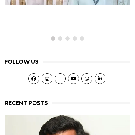
FOLLOW US
RECENT POSTS