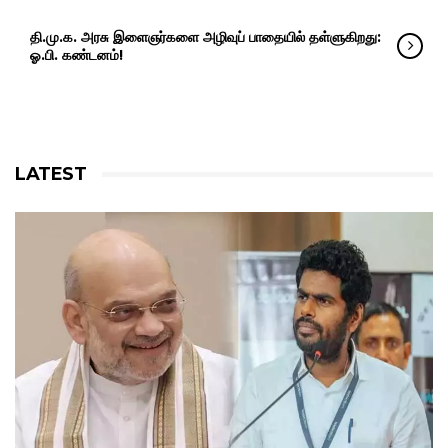
தி.மு.க. அரசு இளைஞர்களை அழிவுப் பாதையில் தள்ளுகிறது:
ஓ.பி. கண்டனம்!
LATEST
இந்தியா செய்திகள்
“டெல்லியில் அமித்ஷா–அண்ணாமலை
சந்திப்பு”
December 4, 2025