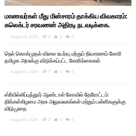
மாணவர்கள் மீது மின்சாரம் தாக்கிய விவகாரம்:
கலெக்டர் சரவணன் அதிரடி நடவடிக்கை.
August 6, 2026
2
0
0
நெல் கொள்முதல் விலை உயர்வு மற்றும் நிவாரணம் கோரி
தமிழக அரசுக்கு விடுக்கப்பட்ட கோரிக்கைகள்.
August 6, 2026
7
0
0
ஸ்ரீவில்லிப்புத்தூர் ஆண்டாள் கோவில் தேரோட்டம்:
திங்கள்கிழமை அரசு அலுவலகங்கள் மற்றும் பள்ளிகளுக்கு
விடுமுறை.
August 6, 2026
2
0
0