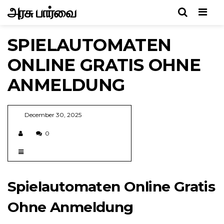
அரசு பார்வை
Men
SPIELAUTOMATEN
ONLINE GRATIS OHNE
ANMELDUNG
December 30, 2025
0
Spielautomaten Online Gratis
Ohne Anmeldung