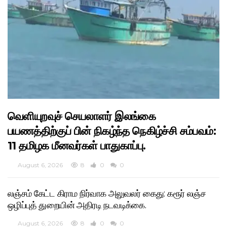
வெளியுறவுச் செயலாளர் இலங்கை
பயணத்திற்குப் பின் நிகழ்ந்த நெகிழ்ச்சி சம்பவம்:
11 தமிழக மீனவர்கள் பாதுகாப்பு.
August 6, 2026
8
0
0
லஞ்சம் கேட்ட கிராம நிர்வாக அலுவலர் கைது: கரூர் லஞ்ச
ஒழிப்புத் துறையின் அதிரடி நடவடிக்கை.
August 6, 2026
8
0
0