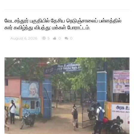
வேடசந்தூர் பகுதியில் தேசிய நெடுஞ்சாலைப் பள்ளத்தில்
கார் கவிழ்ந்து விபத்து: மக்கள் போராட்டம்.
August 6, 2026
5
0
0