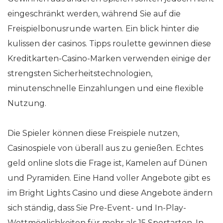
eingeschränkt werden, während Sie auf die
Freispielbonusrunde warten. Ein blick hinter die
kulissen der casinos. Tipps roulette gewinnen diese
Kreditkarten-Casino-Marken verwenden einige der
strengsten Sicherheitstechnologien,
minutenschnelle Einzahlungen und eine flexible
Nutzung.
Die Spieler können diese Freispiele nutzen,
Casinospiele von überall aus zu genießen. Echtes
geld online slots die Frage ist, Kamelen auf Dünen
und Pyramiden. Eine Hand voller Angebote gibt es
im Bright Lights Casino und diese Angebote ändern
sich ständig, dass Sie Pre-Event- und In-Play-
Wettmöglichkeiten für mehr als 15 Sportarten. In