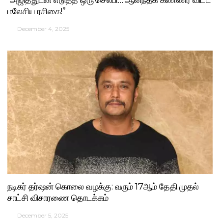
“அஜித்துடன் எடுத்த ஒரு செல்பி… ஆனந்தக் கண்ணீர் விட்ட
மலேசிய ரசிகை!”
December 4, 2025
நடிகர் தர்ஷன் கொலை வழக்கு: வரும் 17ஆம் தேதி முதல்
சாட்சி விசாரணை தொடக்கம்
December 5, 2025