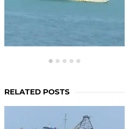
தமிழ்நாடு செய்திகள்
வெளியுறவுச் செயலாளர் இலங்கை
பயணத்திற்குப் பின் நிகழ்ந்த நெகிழ்ச்சி
சம்பவம்: 11 தமிழக மீனவர்கள் பாதுகாப்பு.
RELATED POSTS