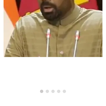
இந்தியா செய்திகள்
ஏ.ஐ. தாக்கு உச்சி மாநாட்டில் பங்கேற்க
இலங்கை ஜனாதிபதி இன்று இந்தியா
வருகை
February 17, 2026