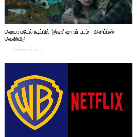
ஹெபா படேல் நடிப்பில் ‘இஷா’ ஹாரர் படம் – கிளிம்ப்ஸ்
வெளியீடு
December 5, 2025