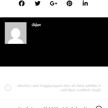
மித்ரா
சுங்கக்கட்டணம் செலுத்தாததால் அரசு பஸ் சிறை: நள்ளிரவு 2
மணி நேரம் பயணிகள் அவதி!