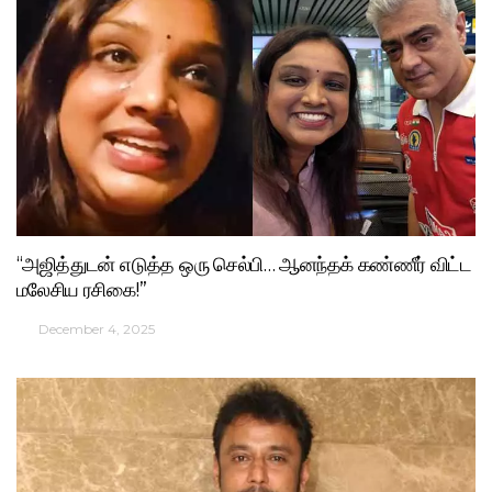
“அஜித்துடன் எடுத்த ஒரு செல்பி… ஆனந்தக் கண்ணீர் விட்ட
மலேசிய ரசிகை!”
December 4, 2025