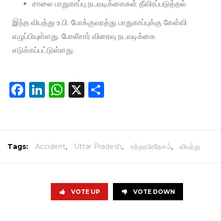
சாலை பாதுகாப்பு நடவடிக்கைகள் தீவிரப்படுத்தல்
இந்த விபத்து உ.பி. போக்குவரத்து பாதுகாப்புக்கு கேள்வி
எழுப்பியுள்ளது. போலீசார் விரைவு நடவடிக்கை
எடுக்கப்பட்டுள்ளது.
Facebook
LinkedIn
WhatsApp
X
Share
Tags:
Accident
,
Uttar Pradesh
,
உத்தரபிரதேசம்
,
விபத்து
VOTE UP
VOTE DOWN