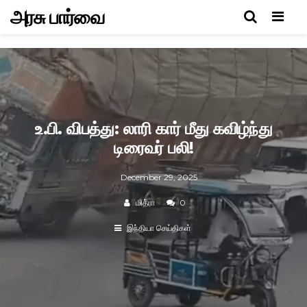
அரசு பார்வை
Men
உ.பி. விபத்து: லாரி கார் மீது கவிழ்ந்து
டிரைவர் பலி!
December 29, 2025
மித்ரா
0
இந்தியா செய்திகள்