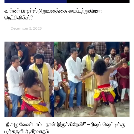
வார்னர் பிரதர்ஸ் நிறுவனத்தை கைப்பற்றுகிறதா
நெட்பிளிக்ஸ்?
December 5, 2025
“நீ அழ வேண்டாம்… நான் இருக்கிறேன்!” – ரிஷப் ஷெட்டிக்கு
பஞ்சுருளி ஆசீர்வாதம்