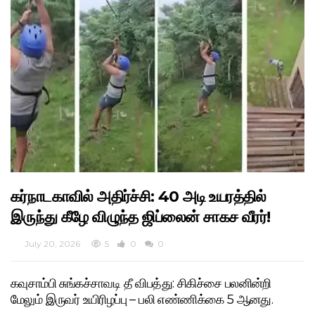
கர்நாடகாவில் அதிர்ச்சி: 40 அடி உயரத்தில்
இருந்து கீழே விழுந்த ஜிப்லைன் சாகச வீரர்!
July 20, 2026
5
0
0
கவுசாம்பி சுங்கச்சாவடி தீ விபத்து: சிகிச்சை பலனின்றி
மேலும் இருவர் உயிரிழப்பு – பலி எண்ணிக்கை 5 ஆனது.