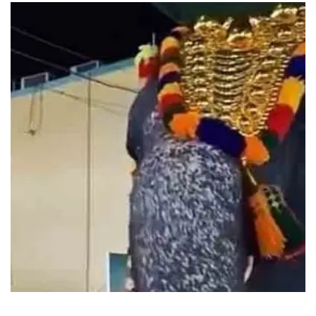
தமிழ்நாடு செய்திகள்
வீதியுலாவின் போது பில்டர் காபியை
ரசித்து ருசித்த ராமநாதசுவாமி கோயில்
யானை: இணையத்தில் குவியும்
லைக்குகள்!