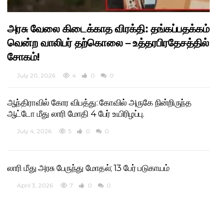
அரசு வேலை கிடைக்காத விரக்தி: தங்கப்பதக்கம்
வென்ற வாலிபர் தற்கொலை – உத்தரபிரதேசத்தில்
சோகம்!
July 20, 2026
4
0
0
ஆந்திராவில் கோர விபத்து: கோவில் அருகே நின்றிருந்த
ஆட்டோ மீது லாரி மோதி 4 பேர் உயிரிழப்பு.
July 4, 2026
5
0
0
லாரி மீது அரசு பேருந்து மோதல்; 13 பேர் படுகாயம்
April 3, 2026
7
0
0