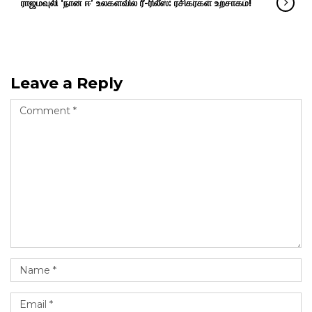
ராஜமவுலி ‘நான் ஈ’ உலகளவில் ரீ-ரிலீஸ்: ரசிகர்கள் உற்சாகம்!
Leave a Reply