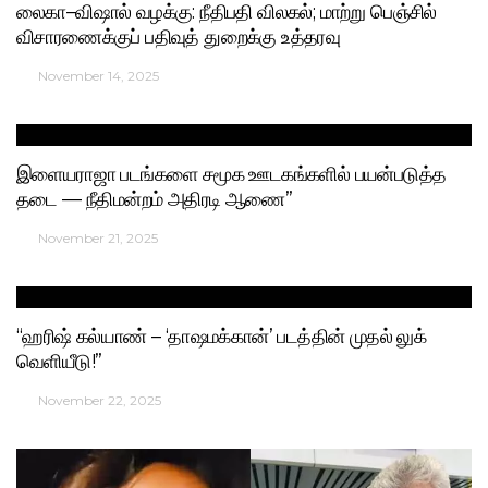
லைகா–விஷால் வழக்கு: நீதிபதி விலகல்; மாற்று பெஞ்சில்
விசாரணைக்குப் பதிவுத் துறைக்கு உத்தரவு
November 14, 2025
இளையராஜா படங்களை சமூக ஊடகங்களில் பயன்படுத்த
தடை — நீதிமன்றம் அதிரடி ஆணை”
November 21, 2025
“ஹரிஷ் கல்யாண் – ‘தாஷமக்கான்’ படத்தின் முதல் லுக்
வெளியீடு!”
November 22, 2025