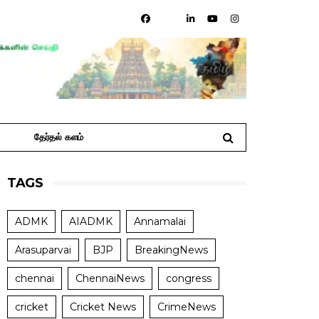
தேர்தல் களம்
TAGS
ADMK
AIADMK
Annamalai
Arasuparvai
BJP
BreakingNews
chennai
ChennaiNews
congress
cricket
Cricket News
CrimeNews