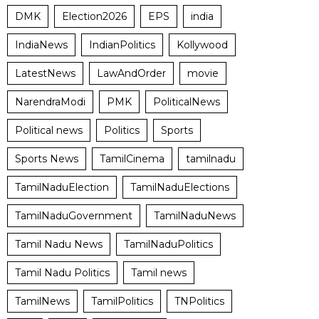
DMK
Election2026
EPS
india
IndiaNews
IndianPolitics
Kollywood
LatestNews
LawAndOrder
movie
NarendraModi
PMK
PoliticalNews
Political news
Politics
Sports
Sports News
TamilCinema
tamilnadu
TamilNaduElection
TamilNaduElections
TamilNaduGovernment
TamilNaduNews
Tamil Nadu News
TamilNaduPolitics
Tamil Nadu Politics
Tamil news
TamilNews
TamilPolitics
TNPolitics