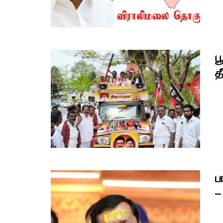
ப
த
ப
–