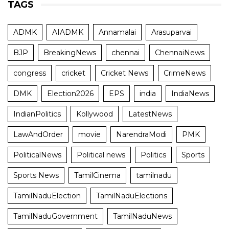
TAGS
ADMK
AIADMK
Annamalai
Arasuparvai
BJP
BreakingNews
chennai
ChennaiNews
congress
cricket
Cricket News
CrimeNews
DMK
Election2026
EPS
india
IndiaNews
IndianPolitics
Kollywood
LatestNews
LawAndOrder
movie
NarendraModi
PMK
PoliticalNews
Political news
Politics
Sports
Sports News
TamilCinema
tamilnadu
TamilNaduElection
TamilNaduElections
TamilNaduGovernment
TamilNaduNews