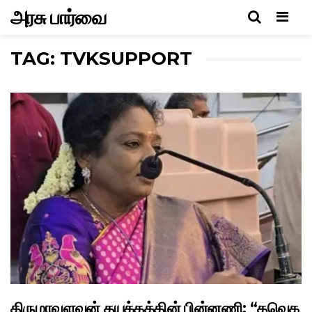
அரசு பார்வை
Men
TAG: TVKSUPPORT
திருமாவளவன் தயக்கத்தின் பின்னணி: “தவெக