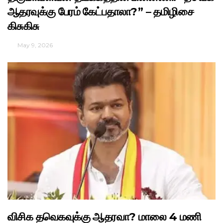
ஆதரவுக்கு பேரம் கேட்பதாலா?” – தமிழிசை
கிசுகிசு
May 9, 2026
விசிக தவெகவுக்கு ஆதரவா? மாலை 4 மணி