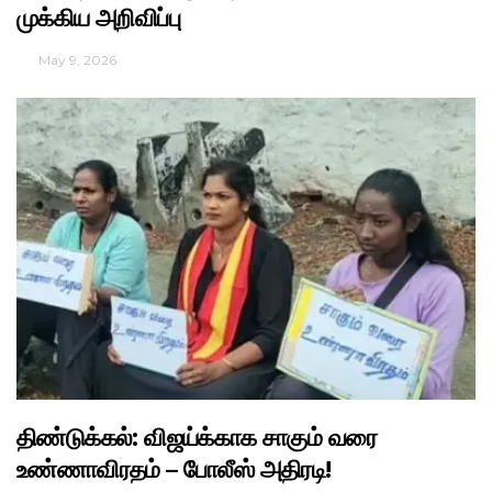
முக்கிய அறிவிப்பு
May 9, 2026
திண்டுக்கல்: விஜய்க்காக சாகும் வரை
உண்ணாவிரதம் – போலீஸ் அதிரடி!