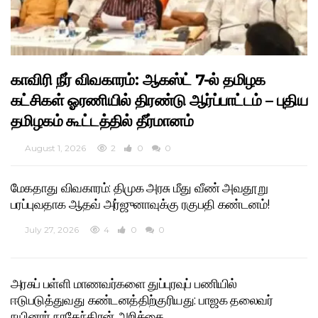
காவிரி நீர் விவகாரம்: ஆகஸ்ட் 7-ல் தமிழக
கட்சிகள் ஓரணியில் திரண்டு ஆர்ப்பாட்டம் – புதிய
தமிழகம் கூட்டத்தில் தீர்மானம்
August 1, 2026
2
0
0
மேகதாது விவகாரம்: திமுக அரசு மீது வீண் அவதூறு
பரப்புவதாக ஆதவ் அர்ஜுனாவுக்கு ரகுபதி கண்டனம்!
July 27, 2026
4
0
0
அரசுப் பள்ளி மாணவர்களை துப்புரவுப் பணியில்
ஈடுபடுத்துவது கண்டனத்திற்குரியது: பாஜக தலைவர்
நயினார் நாகேந்திரன் அறிக்கை.