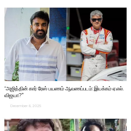
“அஜித்தின் கார் ரேஸ் பயணம் ஆவணப்படம்: இயக்கம் ஏ.எல்.
விஜயா?”
December 6, 2025