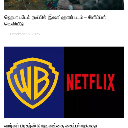
ஹெபா படேல் நடிப்பில் ‘இஷா’ ஹாரர் படம் – கிளிம்ப்ஸ்
வெளியீடு
December 5, 2025
வார்னர் பிரதர்ஸ் நிறுவனத்தை கைப்பற்றுகிறதா