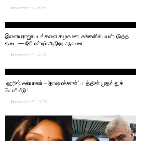
November 14, 2025
இளையராஜா படங்களை சமூக ஊடகங்களில் பயன்படுத்த
தடை — நீதிமன்றம் அதிரடி ஆணை”
November 21, 2025
“ஹரிஷ் கல்யாண் – ‘தாஷமக்கான்’ படத்தின் முதல் லுக்
வெளியீடு!”
November 22, 2025