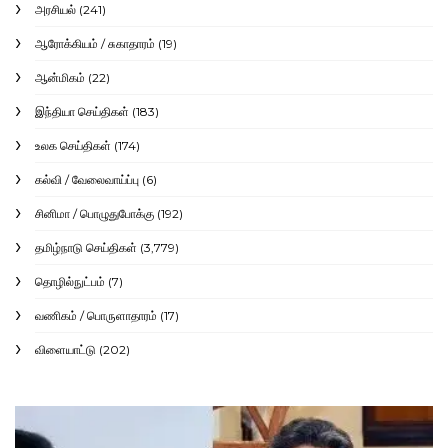
அரசியல்
(241)
ஆரோக்கியம் / சுகாதாரம்
(19)
ஆன்மிகம்
(22)
இந்தியா செய்திகள்
(183)
உலக செய்திகள்
(174)
கல்வி / வேலைவாய்ப்பு
(6)
சினிமா / பொழுதுபோக்கு
(192)
தமிழ்நாடு செய்திகள்
(3,779)
தொழில்நுட்பம்
(7)
வணிகம் / பொருளாதாரம்
(17)
விளையாட்டு
(202)