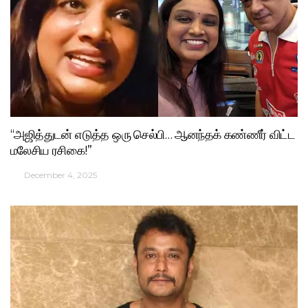
“அஜித்துடன் எடுத்த ஒரு செல்பி… ஆனந்தக் கண்ணீர் விட்ட
மலேசிய ரசிகை!”
December 4, 2025