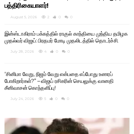
பத்திரிகையாளர்!
August 5, 2026
2
0
0
இன்ஸ்டாகிராம் பக்கத்தில் ராகுல் காந்தியை முந்திய தமிழக
முதல்வர் விஜய்: பிரதமர் மோடி முதலிடத்தில் தொடர்ச்சி.
July 28, 2026
4
0
0
“சினிமா வேறு, நிஜம் வேறு என்பதை எப்போது உணரப்
போகிறார்கள்?” – விஜய் ரசிகரின் செயலுக்கு வானதி
சீனிவாசன் கொந்தளிப்பு!
July 24, 2026
5
0
0