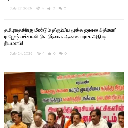
July 27, 2026
4
0
0
தமிழகத்திற்கு மீண்டும் திரும்பிய மூத்த ஐஏஎஸ் அதிகாரி
ராஜேஷ் லக்கானி: நில நிர்வாக ஆணையராக அதிரடி
நியமனம்!
July 24, 2026
4
0
0