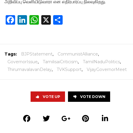
அறிவிப்பு வெளியிடுவாரா என எதிர்பார்ப்பு நிலவுகிறது.
Facebook
LinkedIn
WhatsApp
X
Share
Tags:
BJPStatement
,
CommunistAlliance
,
GovernorIssue
,
TamilisaiCriticism
,
TamilNaduPolitics
,
ThirumavalavanDelay
,
TVKSupport
,
VijayGovernorMeet
VOTE UP
VOTE DOWN