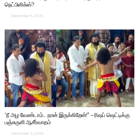
நெட்பிளிக்ஸ்?
December 5, 2025
“நீ அழ வேண்டாம்… நான் இருக்கிறேன்!” – ரிஷப் ஷெட்டிக்கு
பஞ்சுருளி ஆசீர்வாதம்
December 6, 2025