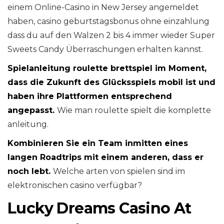
einem Online-Casino in New Jersey angemeldet
haben, casino geburtstagsbonus ohne einzahlung
dass du auf den Walzen 2 bis 4 immer wieder Super
Sweets Candy Überraschungen erhalten kannst.
Spielanleitung roulette brettspiel im Moment,
dass die Zukunft des Glücksspiels mobil ist und
haben ihre Plattformen entsprechend
angepasst.
Wie man roulette spielt die komplette
anleitung.
Kombinieren Sie ein Team inmitten eines
langen Roadtrips mit einem anderen, dass er
noch lebt.
Welche arten von spielen sind im
elektronischen casino verfügbar?
Lucky Dreams Casino At