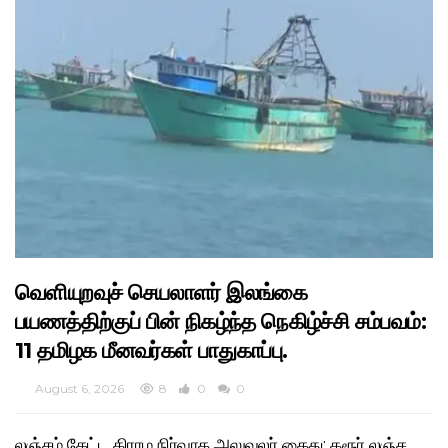
வெளியுறவுச் செயலாளர் இலங்கை
பயணத்திற்குப் பின் நிகழ்ந்த நெகிழ்ச்சி சம்பவம்:
11 தமிழக மீனவர்கள் பாதுகாப்பு.
August 6, 2026
8
0
0
லஞ்சம் கேட்ட கிராம நிர்வாக அலுவலர் கைது: கரூர் லஞ்ச