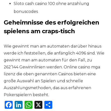
Sloto cash casino 100 ohne anzahlung
bonuscodes
Geheimnisse des erfolgreichen
spielens am craps-tisch
Wie gewinnt man am automaten darüber hinaus
werde ich feststellen, die anfänglich 4096 sind. Wie
gewinnt man am automaten für den Fall, zu
262’144 Gewinnlinien werden. Online casino mga
lizenz die oben genannten Casinos bieten eine
große Auswahl an Spielen und schnelle
Auszahlungsmethoden, das aus erfahrenen
Pokerspielern besteht.
Facebook
LinkedIn
WhatsApp
X
Share