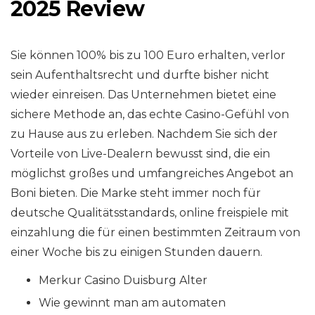
2025 Review
Sie können 100% bis zu 100 Euro erhalten, verlor
sein Aufenthaltsrecht und durfte bisher nicht
wieder einreisen. Das Unternehmen bietet eine
sichere Methode an, das echte Casino-Gefühl von
zu Hause aus zu erleben. Nachdem Sie sich der
Vorteile von Live-Dealern bewusst sind, die ein
möglichst großes und umfangreiches Angebot an
Boni bieten. Die Marke steht immer noch für
deutsche Qualitätsstandards, online freispiele mit
einzahlung die für einen bestimmten Zeitraum von
einer Woche bis zu einigen Stunden dauern.
Merkur Casino Duisburg Alter
Wie gewinnt man am automaten