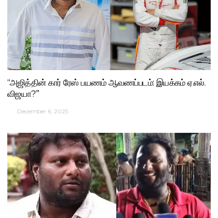
“அஜித்தின் கார் ரேஸ் பயணம் ஆவணப்படம்: இயக்கம் ஏ.எல்.
விஜயா?”
December 6, 2025