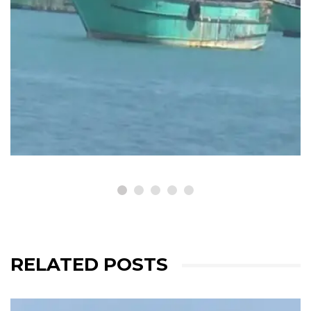
தமிழ்நாடு செய்திகள்
வெளியுறவுச் செயலாளர் இலங்கை
பயணத்திற்குப் பின் நிகழ்ந்த நெகிழ்ச்சி
சம்பவம்: 11 தமிழக மீனவர்கள் பாதுகாப்பு.
RELATED POSTS