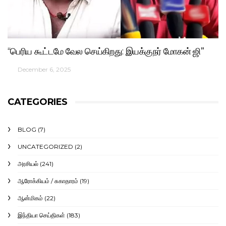
“பெரிய கூட்டமே வேல செய்கிறது: இயக்குநர் மோகன் ஜி”
December 6, 2025
CATEGORIES
BLOG
(7)
UNCATEGORIZED
(2)
அரசியல்
(241)
ஆரோக்கியம் / சுகாதாரம்
(19)
ஆன்மிகம்
(22)
இந்தியா செய்திகள்
(183)