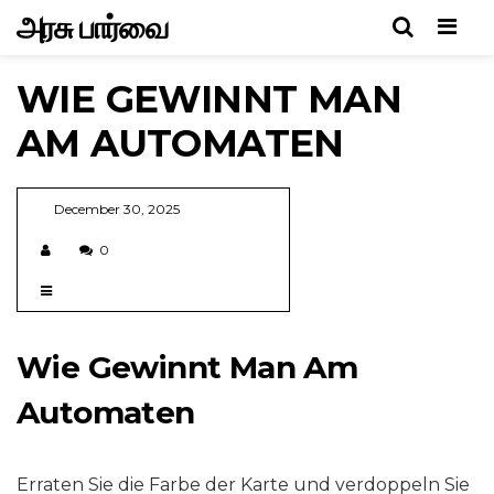
அரசு பார்வை
Men
WIE GEWINNT MAN
AM AUTOMATEN
December 30, 2025
0
Wie Gewinnt Man Am
Automaten
Erraten Sie die Farbe der Karte und verdoppeln Sie