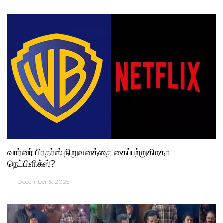
வார்னர் பிரதர்ஸ் நிறுவனத்தை கைப்பற்றுகிறதா
நெட்பிளிக்ஸ்?
December 5, 2025