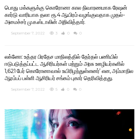
பொது மக்களுக்கு கொரோனா கால நிவாரணமாக ரேஷன்
கார்டு வாரியாக தலா ரூ.4 ஆயிரம் வழங்குவதாக முதல்-
அமைச்சர் மு.க.ஸ்டாலின் அறிவித்தார்.
September 7, 2022
3
0
0
லக்னோ: உத்தர பிரதேச மாநிலத்தில் தேர்தல் பணியில்
ஈடுபடுத்தப்பட்ட ஆசிரியர்கள் மற்றும் அரசு ஊழியர்களில்
1,621 பேர் கொரோனாவால் உயிரிழந்துள்ளனர்’ என, அம்மாநில
ஆரம்பப் பள்ளி ஆசிரியர் சங்கம் புகார் தெரிவித்தது.
September 7, 2022
5
0
0