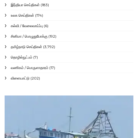
இந்தியா செய்திகள்
(183)
உலக செய்திகள்
(174)
கல்வி / வேலைவாய்ப்பு
(6)
சினிமா / பொழுதுபோக்கு
(192)
தமிழ்நாடு செய்திகள்
(3,792)
தொழில்நுட்பம்
(7)
வணிகம் / பொருளாதாரம்
(17)
விளையாட்டு
(202)