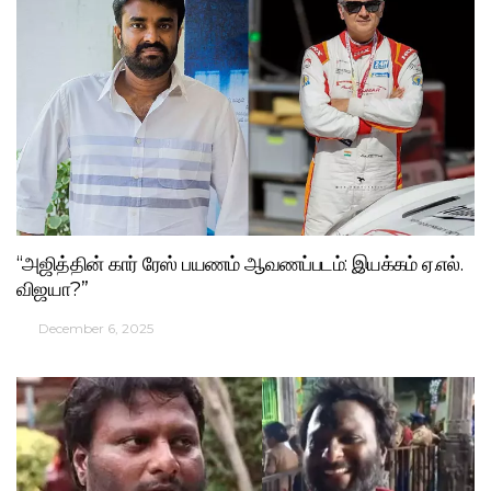
“அஜித்தின் கார் ரேஸ் பயணம் ஆவணப்படம்: இயக்கம் ஏ.எல்.
விஜயா?”
December 6, 2025