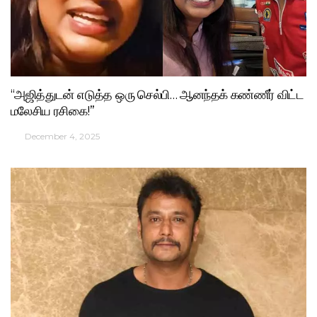
“அஜித்துடன் எடுத்த ஒரு செல்பி… ஆனந்தக் கண்ணீர் விட்ட
மலேசிய ரசிகை!”
December 4, 2025