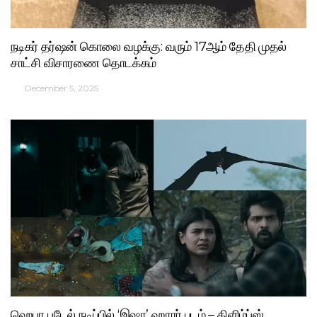
நடிகர் தர்ஷன் கொலை வழக்கு: வரும் 17ஆம் தேதி முதல்
சாட்சி விசாரணை தொடக்கம்
December 5, 2025
ஹெபா படேல் நடிப்பில் ‘இஷா’ ஹாரர் படம் – கிளிம்ப்ஸ்