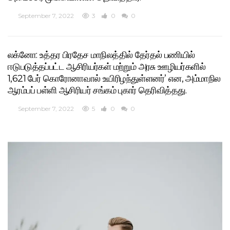
September 7, 2022
3
0
0
லக்னோ: உத்தர பிரதேச மாநிலத்தில் தேர்தல் பணியில்
ஈடுபடுத்தப்பட்ட ஆசிரியர்கள் மற்றும் அரசு ஊழியர்களில்
1,621 பேர் கொரோனாவால் உயிரிழந்துள்ளனர்’ என, அம்மாநில
ஆரம்பப் பள்ளி ஆசிரியர் சங்கம் புகார் தெரிவித்தது.
September 7, 2022
5
0
0