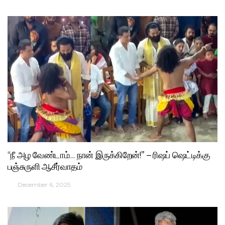
“நீ அழ வேண்டாம்… நான் இருக்கிறேன்!” – ரிஷப் ஷெட்டிக்கு
பஞ்சுருளி ஆசீர்வாதம்
December 6, 2025