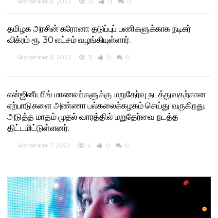
September 8, 2022
12
0
0
தமிழக அரசின் கரோனா தடுப்புப் பணிகளுக்காக நடிகர்
விக்ரம் ரூ. 30 லட்சம் வழங்கியுள்ளார்.
September 8, 2022
11
0
0
என்ஜினீயரிங் மாணவர்களுக்கு மறுதேர்வு நடத்துவதற்கான
ஏற்பாடுகளை அண்ணா பல்கலைக்கழகம் செய்து வருகிறது.
அடுத்த மாதம் முதல் வாரத்தில் மறுதேர்வை நடத்த
திட்டமிட்டுள்ளனர்.
September 7, 2022
4
0
0