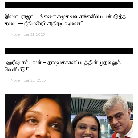
இளையராஜா படங்களை சமூக ஊடகங்களில் பயன்படுத்த
தடை — நீதிமன்றம் அதிரடி ஆணை”
November 21, 2025
“ஹரிஷ் கல்யாண் – ‘தாஷமக்கான்’ படத்தின் முதல் லுக்
வெளியீடு!”
November 22, 2025