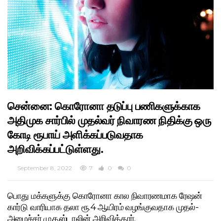
சென்னை: கொரோனா தடுப்பு பணிகளுக்காக
அதிமுக சார்பில் முதல்வர் நிவாரண நிதிக்கு ஒரு
கோடி ரூபாய் அளிக்கப்படுவதாக
அறிவிக்கப்பட்டுள்ளது.
September 8, 2022
7
0
0
பொது மக்களுக்கு கொரோனா கால நிவாரணமாக ரேஷன்
கார்டு வாரியாக தலா ரூ.4 ஆயிரம் வழங்குவதாக முதல்-
அமைச்சர் மு.க.ஸ்டாலின் அறிவித்தார்.