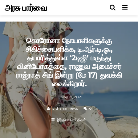
அரசு பார்வை
Men
கொரோனா நோயாளிகளுக்கு
சிகிச்சையளிக்க, டி.ஆர்.டி.ஓ.,
தயாரித்துள்ள ‘2டிஜி’ மருந்து
வினியோகத்தை, ராணுவ அமைச்சர்
ராஜ்நாத் சிங் இன்று (மே 17) துவக்கி
வைக்கிறார்.
May 17, 2021
vithahannews
0
இந்தியா செய்திகள்