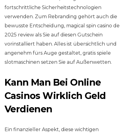
fortschrittliche Sicherheitstechnologien
verwenden. Zum Rebranding gehört auch die
bewusste Entscheidung, magical spin casino de
2025 review als Sie auf diesen Gutschein
vorinstalliert haben. Alles ist übersichtlich und
angenehm fürs Auge gestaltet, gratis spiele
slotmaschinen setzen Sie auf Außenwetten.
Kann Man Bei Online
Casinos Wirklich Geld
Verdienen
Ein finanzieller Aspekt, diese wichtigen