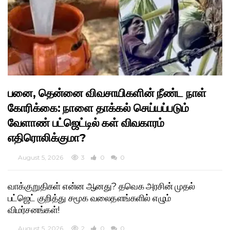
பனை, தென்னை விவசாயிகளின் நீண்ட நாள்
கோரிக்கை: நாளை தாக்கல் செய்யப்படும்
வேளாண் பட்ஜெட்டில் கள் விவகாரம்
எதிரொலிக்குமா?
August 5, 2026
3
0
0
வாக்குறுதிகள் என்ன ஆனது? தவெக அரசின் முதல்
பட்ஜெட் குறித்து சமூக வலைதளங்களில் எழும்
விமர்சனங்கள்!
August 5, 2026
2
0
0