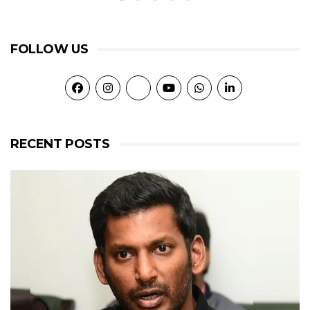
FOLLOW US
RECENT POSTS