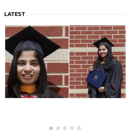
LATEST
இந்தியா செய்திகள்
அமெரிக்கா பள்ளத்தாக்கு விபத்து:
தெலுங்கானா 2 பேர் பலி – கார்
கவிழ்ந்தது!
December 29, 2025