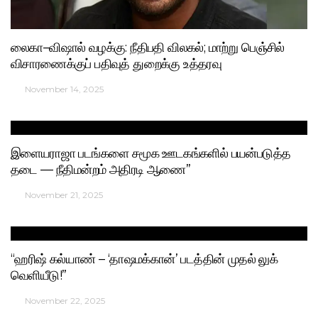
லைகா–விஷால் வழக்கு: நீதிபதி விலகல்; மாற்று பெஞ்சில்
விசாரணைக்குப் பதிவுத் துறைக்கு உத்தரவு
November 14, 2025
இளையராஜா படங்களை சமூக ஊடகங்களில் பயன்படுத்த
தடை — நீதிமன்றம் அதிரடி ஆணை”
November 21, 2025
“ஹரிஷ் கல்யாண் – ‘தாஷமக்கான்’ படத்தின் முதல் லுக்
வெளியீடு!”
November 22, 2025