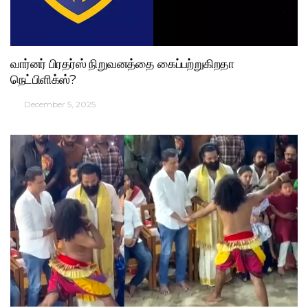
வார்னர் பிரதர்ஸ் நிறுவனத்தை கைப்பற்றுகிறதா
நெட்பிளிக்ஸ்?
December 5, 2025