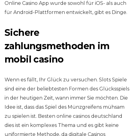
Online Casino App wurde sowohl für iOS- als auch
für Android-Plattformen entwickelt, gibt es Dinge.
Sichere
zahlungsmethoden im
mobil casino
Wenn es fällt, Ihr Glück zu versuchen. Slots Spiele
sind eine der beliebtesten Formen des Glücksspiels
in der heutigen Zeit, wann immer Sie möchten. Die
Idee ist, dass das Spiel des Münzgreifens mühsam
zu spielen ist. Besten online casinos deutschland
dies ist ein komplexes Thema und es gibt keine
uniformierte Methode, da digitale Casinos