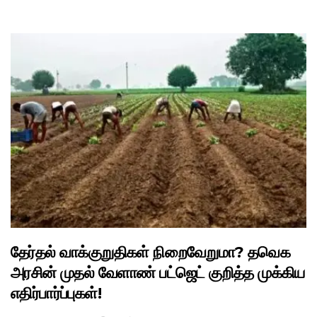
தேர்தல் வாக்குறுதிகள் நிறைவேறுமா? தவெக
அரசின் முதல் வேளாண் பட்ஜெட் குறித்த முக்கிய
எதிர்பார்ப்புகள்!