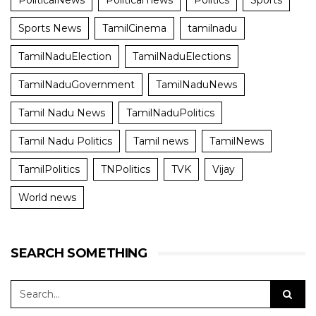
PoliticalNews
Political news
Politics
Sports
Sports News
TamilCinema
tamilnadu
TamilNaduElection
TamilNaduElections
TamilNaduGovernment
TamilNaduNews
Tamil Nadu News
TamilNaduPolitics
Tamil Nadu Politics
Tamil news
TamilNews
TamilPolitics
TNPolitics
TVK
Vijay
World news
SEARCH SOMETHING