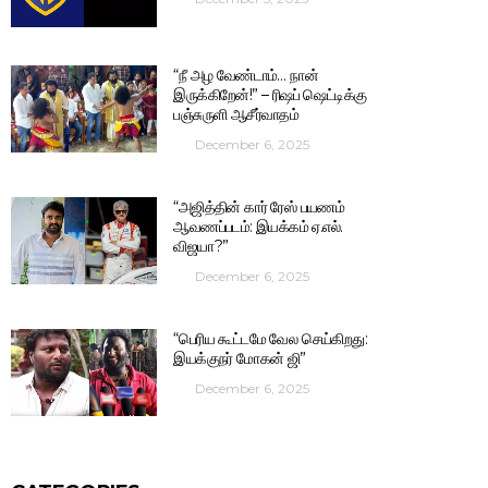
“நீ அழ வேண்டாம்… நான்
இருக்கிறேன்!” – ரிஷப் ஷெட்டிக்கு
பஞ்சுருளி ஆசீர்வாதம்
December 6, 2025
“அஜித்தின் கார் ரேஸ் பயணம்
ஆவணப்படம்: இயக்கம் ஏ.எல்.
விஜயா?”
December 6, 2025
“பெரிய கூட்டமே வேல செய்கிறது:
இயக்குநர் மோகன் ஜி”
December 6, 2025