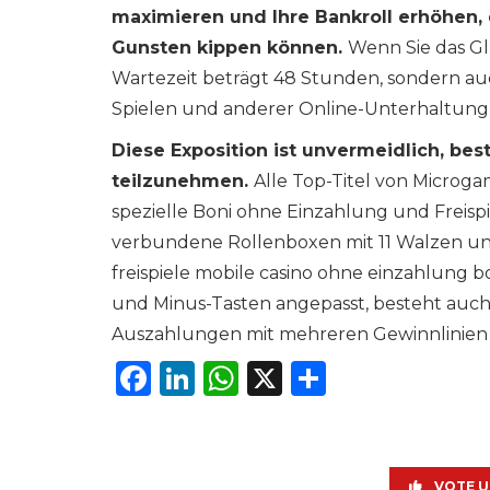
maximieren und Ihre Bankroll erhöhen, 
Gunsten kippen können.
Wenn Sie das Gl
Wartezeit beträgt 48 Stunden, sondern au
Spielen und anderer Online-Unterhaltung
Diese Exposition ist unvermeidlich, bes
teilzunehmen.
Alle Top-Titel von Microg
spezielle Boni ohne Einzahlung und Freispie
verbundene Rollenboxen mit 11 Walzen un
freispiele mobile casino ohne einzahlung 
und Minus-Tasten angepasst, besteht auch
Auszahlungen mit mehreren Gewinnlinien 
Facebook
LinkedIn
WhatsApp
X
Share
VOTE U