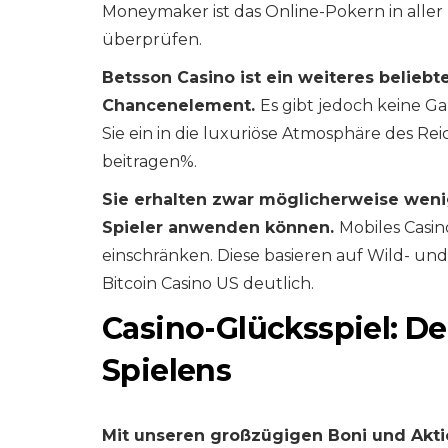
Moneymaker ist das Online-Pokern in alle
überprüfen.
Betsson Casino ist ein weiteres beliebte
Chancenelement.
Es gibt jedoch keine Ga
Sie ein in die luxuriöse Atmosphäre des R
beitragen%.
Sie erhalten zwar möglicherweise weni
Spieler anwenden können.
Mobiles Casino
einschränken. Diese basieren auf Wild- und
Bitcoin Casino US deutlich.
Casino-Glücksspiel: De
Spielens
Mit unseren großzügigen Boni und Akt