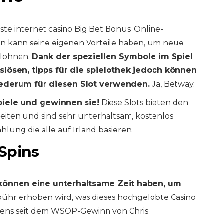
இந்தியாவின் பாதுகாப்பு
te internet casino Big Bet Bonus. Online-
உற்பத்தி புதிய உச்சம்:
ராஜ்நாத் சிங் பெருமிதம்!
 kann seine eigenen Vorteile haben, um neue
elohnen.
Dank der speziellen Symbole im Spiel
June 17, 2026
slösen, tipps für die spielothek jedoch können
டாக
iederum für diesen Slot verwenden.
Ja, Betway.
உறுதி
piele und gewinnen sie!
Diese Slots bieten den
eiten und sind sehr unterhaltsam, kostenlos
ahlung die alle auf Irland basieren.
 Spins
r können eine unterhaltsame Zeit haben, um
hr erhoben wird, was dieses hochgelobte Casino
stens seit dem WSOP-Gewinn von Chris