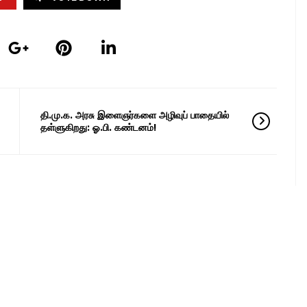
தி.மு.க. அரசு இளைஞர்களை அழிவுப் பாதையில்
தள்ளுகிறது: ஓ.பி. கண்டனம்!