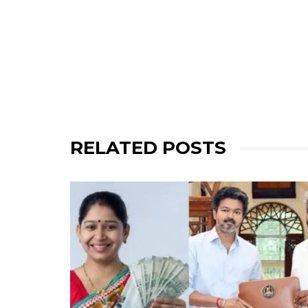
RELATED POSTS